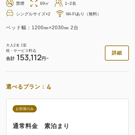
禁煙
69㎡
1~2名
返金不可 素泊まり
シングルサイズ×2
Wi-Fiあり（無料）
素泊まり
Web決済
ベッド幅：1200㎜×2030㎜ 2台
in 14:00~ / out 11:00まで
大人
2
名
1
室
税・サービス料込
税・サービス料込
詳細
153,112
70,348
会員価格
円
合計
円~
大人
2
名
1
室
税・サービス料込
74,052
合計
円
4
選べるプラン：
詳細
今すぐ予約
お部屋のみ
通常料金 素泊まり
朝食付き