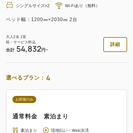
シングルサイズ×2
Wi-Fiあり（無料）
素泊まり
Web決済
ベッド幅：1200㎜×2030㎜ 2台
in 14:00~ / out 11:00まで
大人
2
名
1
室
税・サービス料込
税・サービス料込
詳細
54,832
54,832
会員価格
円
合計
円~
大人
2
名
1
室
税・サービス料込
57,718
合計
円
4
選べるプラン：
詳細
今すぐ予約
お部屋のみ
通常料金 素泊まり
朝食付き
素泊まり
現地払い・Web決済