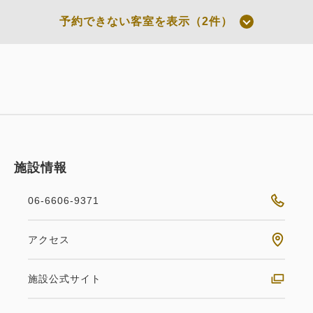
通常料金 朝食付き
予約できない客室を表示（2件）
朝食
現地払い・Web決済
in 14:00~ / out 11:00まで
税・サービス料込
252,062
会員価格
円
大人
2
名
1
室
税・サービス料込
施設情報
265,330
合計
円
06-6606-9371
1
詳細
今すぐ予約
残り
室
Grand
ダブルベッド
アクセス
Grand グランド キング 禁煙
施設公式サイト
お部屋のみ