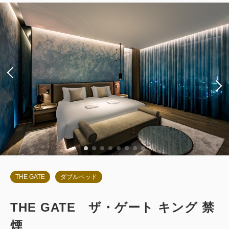
朝食
現地払い・Web決済
in 14:00~ / out 11:00まで
税・サービス料込
177,346
会員価格
円
大人
2
名
1
室
税・サービス料込
186,680
合計
円
1
詳細
今すぐ予約
残り
室
THE GATE
ダブルベッド
THE GATE ザ・ゲート キング 禁
お部屋のみ
煙