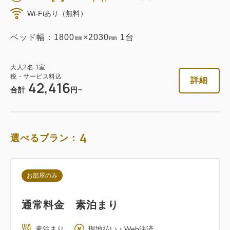
Wi-Fiあり（無料）
ベッド幅：1800㎜×2030㎜ 1台
大人
2
名
1
室
税・サービス料込
詳細
42,416
合計
円~
4
選べるプラン：
お部屋のみ
通常料金 素泊まり
素泊まり
現地払い・Web決済