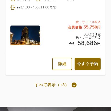
返金不可 朝食付き
in 14:00~ / out 11:00まで
朝食
Web決済
税・サービス料込
55,750
会員価格
円
in 14:00~ / out 11:00まで
大人
2
名
1
室
税・サービス料込
58,686
税・サービス料込
合計
円
49,636
会員価格
円
大人
2
名
1
室
税・サービス料込
52,250
詳細
今すぐ予約
合計
円
詳細
今すぐ予約
すべて表示（+3）
朝食付き
通常料金 朝食付き