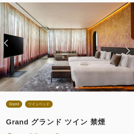
朝食
現地払い・Web決済
in 14:00~ / out 11:00まで
税・サービス料込
85,386
会員価格
円
大人
2
名
1
室
税・サービス料込
89,880
合計
円
詳細
今すぐ予約
Grand
ツインベッド
Grand グランド ツイン 禁煙
お部屋のみ