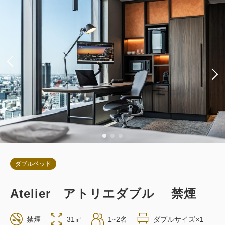
朝食
現地払い・Web決済
in 14:00~ / out 11:00まで
税・サービス料込
54,348
会員価格
円
大人
2
名
1
室
税・サービス料込
57,210
合計
円
詳細
今すぐ予約
ダブルベッド
Atelier アトリエダブル 禁煙
お部屋のみ
禁煙
31㎡
1~2名
ダブルサイズ×1