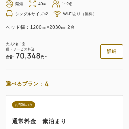
禁煙
40㎡
1~2名
返金不可 素泊まり
シングルサイズ×2
Wi-Fiあり（無料）
素泊まり
Web決済
ベッド幅：1200㎜×2030㎜ 2台
in 14:00~ / out 11:00まで
大人
2
名
1
室
税・サービス料込
税・サービス料込
詳細
70,348
70,348
会員価格
円
合計
円~
大人
2
名
1
室
税・サービス料込
74,052
合計
円
4
選べるプラン：
詳細
今すぐ予約
お部屋のみ
通常料金 素泊まり
朝食付き