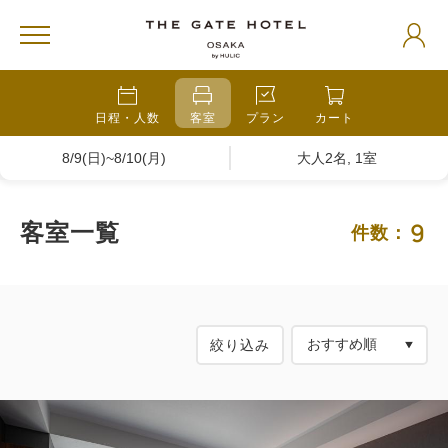
日程・人数
客室
プラン
カート
8/9(日)~8/10(月)
大人2名, 1室
9
客室一覧
件数：
絞り込み