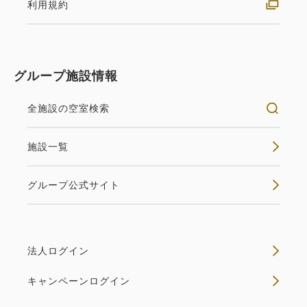
禁煙
69㎡
1~2名
キングサイズ×1
利用規約
Wi-Fiあり（無料）
返金不可 素泊まり
ベッド幅：2000㎜×2030㎜ 1台
素泊まり
Web決済
グループ施設情報
in 14:00~ / out 11:00まで
空室なし
詳細
全施設の空室検索
税・サービス料込
220,360
施設一覧
会員価格
円
空室カレンダー
大人
2
名
1
室
税・サービス料込
グループ公式サイト
231,958
合計
円
1
詳細
今すぐ予約
法人ログイン
残り
室
キャンペーンログイン