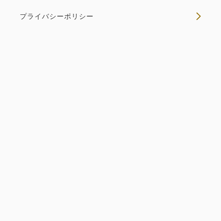
朝食付き
プライバシーポリシー
返金不可 朝食付き
朝食
Web決済
in 14:00~ / out 11:00まで
税・サービス料込
THE GATE
ツインベッド
227,580
会員価格
円
大人
2
名
1
室
税・サービス料込
THE GATE ザ・ゲート ツイン 禁
239,558
合計
円
煙
禁煙
112㎡
1~2名
1
詳細
今すぐ予約
残り
室
シングルサイズ×2
Wi-Fiあり（無料）