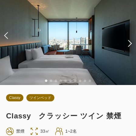
朝食
現地払い・Web決済
in 14:00~ / out 11:00まで
税・サービス料込
68,142
会員価格
円
大人
2
名
1
室
税・サービス料込
71,730
合計
円
詳細
今すぐ予約
Classy
ツインベッド
Classy クラッシー ツイン 禁煙
お部屋のみ
禁煙
33㎡
1~2名
返金不可 素泊まり