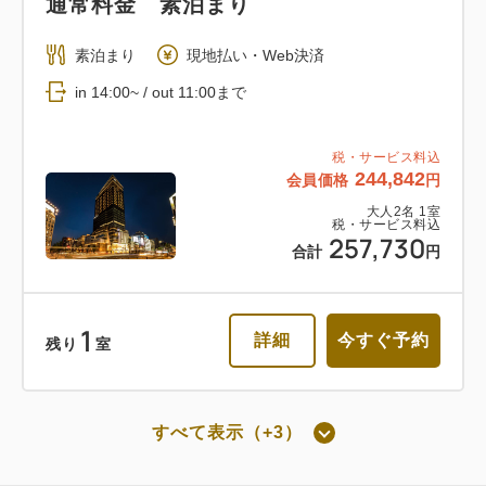
通常料金 素泊まり
返金不可 朝食付き
素泊まり
現地払い・Web決済
in 14:00~ / out 11:00まで
朝食
Web決済
in 14:00~ / out 11:00まで
税・サービス料込
244,842
会員価格
円
税・サービス料込
大人
2
名
1
室
税・サービス料込
160,332
会員価格
円
257,730
合計
円
大人
2
名
1
室
税・サービス料込
168,772
合計
円
1
詳細
今すぐ予約
残り
室
1
詳細
今すぐ予約
残り
室
すべて表示（+3）
朝食付き