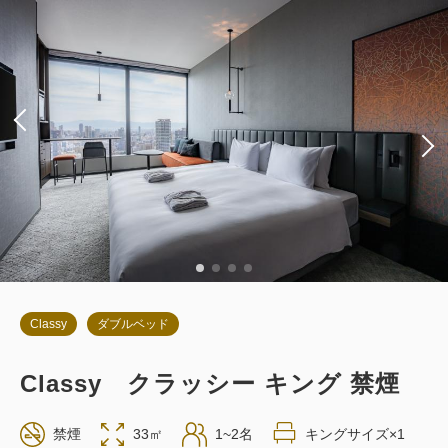
朝食
現地払い・Web決済
in 14:00~ / out 11:00まで
税・サービス料込
62,970
会員価格
円
大人
2
名
1
室
税・サービス料込
66,286
合計
円
詳細
今すぐ予約
Classy
ダブルベッド
Classy クラッシー キング 禁煙
お部屋のみ
禁煙
33㎡
1~2名
キングサイズ×1
返金不可 素泊まり