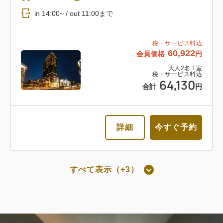
返金不可 朝食付き
in 14:00~ / out 11:00まで
朝食
Web決済
税・サービス料込
60,922
会員価格
円
in 14:00~ / out 11:00まで
大人
2
名
1
室
税・サービス料込
64,130
税・サービス料込
合計
円
57,394
会員価格
円
大人
2
名
1
室
税・サービス料込
60,416
詳細
今すぐ予約
合計
円
詳細
今すぐ予約
すべて表示（+3）
朝食付き
通常料金 朝食付き