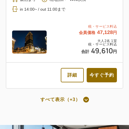
in 14:00~ / out 11:00まで
税・サービス料込
47,128
会員価格
円
大人
2
名
1
室
税・サービス料込
49,610
合計
円
詳細
今すぐ予約
すべて表示（+3）
朝食付き
通常料金 朝食付き