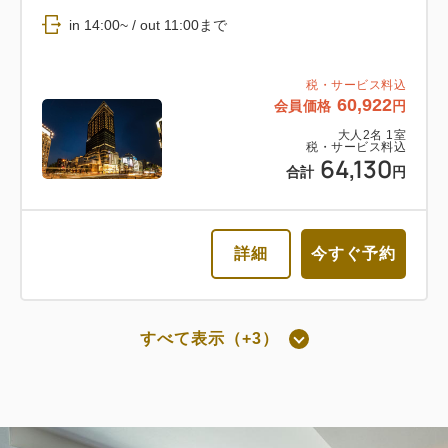
返金不可 朝食付き
in 14:00~ / out 11:00まで
朝食
Web決済
税・サービス料込
60,922
会員価格
円
in 14:00~ / out 11:00まで
大人
2
名
1
室
税・サービス料込
64,130
税・サービス料込
合計
円
62,052
会員価格
円
大人
2
名
1
室
税・サービス料込
65,318
詳細
今すぐ予約
合計
円
詳細
今すぐ予約
すべて表示（+3）
朝食付き
通常料金 朝食付き