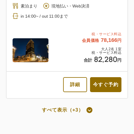
素泊まり
現地払い・Web決済
返金不可 朝食付き
in 14:00~ / out 11:00まで
朝食
Web決済
税・サービス料込
78,166
会員価格
円
in 14:00~ / out 11:00まで
大人
2
名
1
室
税・サービス料込
82,280
税・サービス料込
合計
円
77,568
会員価格
円
大人
2
名
1
室
税・サービス料込
81,652
詳細
今すぐ予約
合計
円
詳細
今すぐ予約
すべて表示（+3）
朝食付き
通常料金 朝食付き