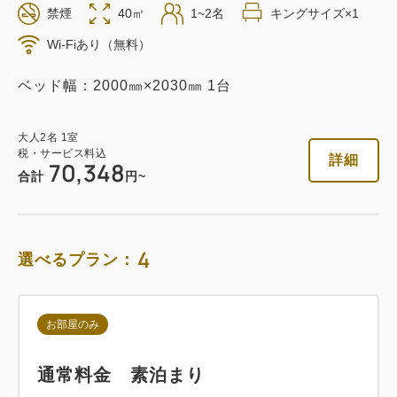
禁煙
40㎡
1~2名
キングサイズ×1
返金不可 素泊まり
Wi-Fiあり（無料）
素泊まり
Web決済
ベッド幅：2000㎜×2030㎜ 1台
in 14:00~ / out 11:00まで
大人
2
名
1
室
税・サービス料込
税・サービス料込
詳細
70,348
54,832
会員価格
円
合計
円~
大人
2
名
1
室
税・サービス料込
57,718
合計
円
4
選べるプラン：
2
詳細
今すぐ予約
残り
室
お部屋のみ
通常料金 素泊まり