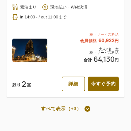
返金不可 朝食付き
素泊まり
現地払い・Web決済
in 14:00~ / out 11:00まで
朝食
Web決済
in 14:00~ / out 11:00まで
税・サービス料込
60,922
会員価格
円
税・サービス料込
大人
2
名
1
室
税・サービス料込
62,052
会員価格
円
64,130
合計
円
大人
2
名
1
室
税・サービス料込
65,318
合計
円
2
詳細
今すぐ予約
残り
室
詳細
今すぐ予約
すべて表示（+3）
朝食付き
通常料金 朝食付き