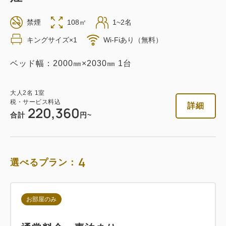
返金不可 素泊まり
禁煙
108㎡
1~2名
素泊まり
Web決済
キングサイズ×1
Wi-Fiあり（無料）
in 14:00~ / out 11:00まで
ベッド幅：2000㎜×2030㎜ 1台
税・サービス料込
153,112
会員価格
円
大人
2
名
1
室
税・サービス料込
詳細
大人
2
名
1
室
220,360
税・サービス料込
合計
円~
161,172
合計
円
4
選べるプラン：
1
詳細
今すぐ予約
残り
室
お部屋のみ
朝食付き