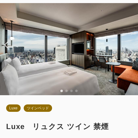
朝食
現地払い・Web決済
in 14:00~ / out 11:00まで
税・サービス料込
85,386
会員価格
円
大人
2
名
1
室
税・サービス料込
89,880
合計
円
詳細
今すぐ予約
Luxe
ツインベッド
Luxe リュクス ツイン 禁煙
お部屋のみ