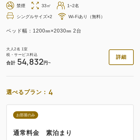
禁煙
33㎡
1~2名
素泊まり
Web決済
シングルサイズ×2
Wi-Fiあり（無料）
in 14:00~ / out 11:00まで
ベッド幅：1200㎜×2030㎜ 2台
税・サービス料込
54,832
会員価格
円
大人
2
名
1
室
税・サービス料込
詳細
大人
2
名
1
室
54,832
税・サービス料込
合計
円~
57,718
合計
円
4
選べるプラン：
詳細
今すぐ予約
お部屋のみ
朝食付き
通常料金 素泊まり