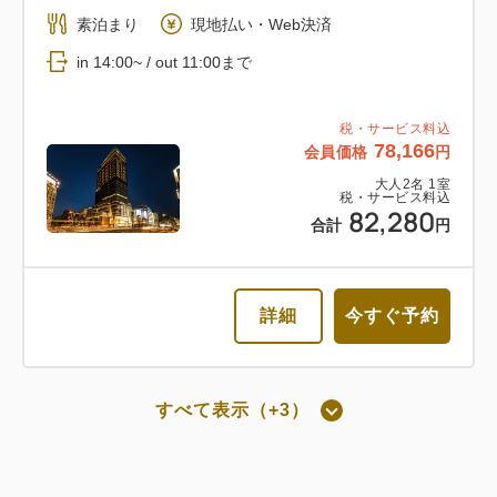
朝食付き
素泊まり
現地払い・Web決済
返金不可 朝食付き
in 14:00~ / out 11:00まで
朝食
Web決済
税・サービス料込
78,166
会員価格
円
in 14:00~ / out 11:00まで
大人
2
名
1
室
税・サービス料込
82,280
税・サービス料込
合計
円
62,052
会員価格
円
大人
2
名
1
室
税・サービス料込
65,318
詳細
今すぐ予約
合計
円
2
詳細
今すぐ予約
すべて表示（+3）
残り
室
朝食付き
通常料金 朝食付き