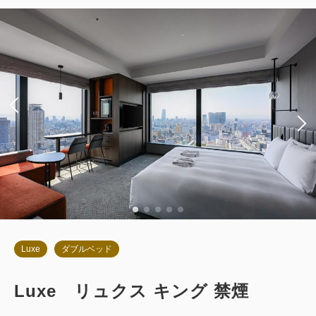
朝食
現地払い・Web決済
in 14:00~ / out 11:00まで
税・サービス料込
68,142
会員価格
円
大人
2
名
1
室
税・サービス料込
71,730
合計
円
2
詳細
今すぐ予約
残り
室
Luxe
ダブルベッド
Luxe リュクス キング 禁煙
お部屋のみ