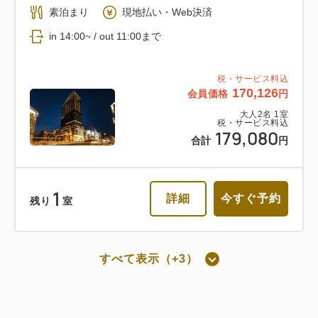
素泊まり
現地払い・Web決済
返金不可 朝食付き
in 14:00~ / out 11:00まで
朝食
Web決済
税・サービス料込
170,126
会員価格
円
in 14:00~ / out 11:00まで
大人
2
名
1
室
税・サービス料込
179,080
税・サービス料込
合計
円
77,568
会員価格
円
大人
2
名
1
室
税・サービス料込
81,652
1
詳細
今すぐ予約
合計
円
残り
室
詳細
今すぐ予約
すべて表示（+3）
朝食付き
通常料金 朝食付き