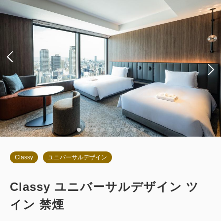
朝食
現地払い・Web決済
in 14:00~ / out 11:00まで
税・サービス料込
68,142
会員価格
円
大人
2
名
1
室
税・サービス料込
71,730
合計
円
詳細
今すぐ予約
Classy
ユニバーサルデザイン
Classy ユニバーサルデザイン ツ
お部屋のみ
イン 禁煙
返金不可 素泊まり