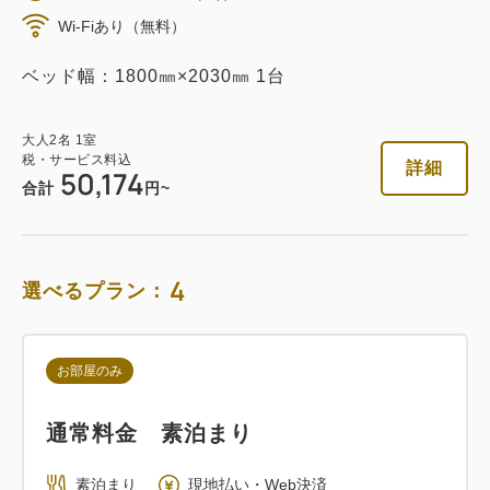
返金不可 素泊まり
Wi-Fiあり（無料）
素泊まり
Web決済
ベッド幅：1800㎜×2030㎜ 1台
in 14:00~ / out 11:00まで
大人
2
名
1
室
税・サービス料込
税・サービス料込
詳細
50,174
42,416
会員価格
円
合計
円~
大人
2
名
1
室
税・サービス料込
44,650
合計
円
4
選べるプラン：
詳細
今すぐ予約
お部屋のみ
通常料金 素泊まり
朝食付き
素泊まり
現地払い・Web決済