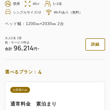
禁煙
40㎡
1~2名
返金不可 素泊まり
シングルサイズ×2
Wi-Fiあり（無料）
素泊まり
Web決済
ベッド幅：1200㎜×2030㎜ 2台
in 14:00~ / out 11:00まで
大人
2
名
1
室
税・サービス料込
税・サービス料込
詳細
96,214
96,214
会員価格
円
合計
円~
大人
2
名
1
室
税・サービス料込
101,278
合計
円
4
選べるプラン：
詳細
今すぐ予約
お部屋のみ
通常料金 素泊まり