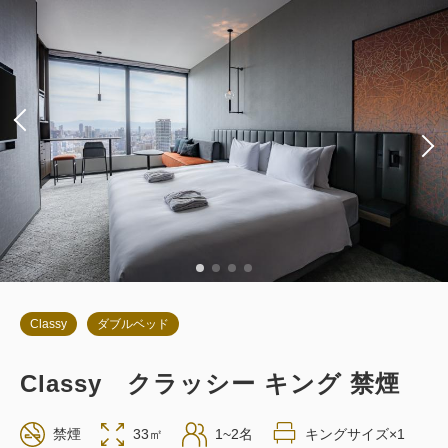
朝食
現地払い・Web決済
in 14:00~ / out 11:00まで
税・サービス料込
66,994
会員価格
円
大人
2
名
1
室
税・サービス料込
70,520
合計
円
詳細
今すぐ予約
Classy
ダブルベッド
Classy クラッシー キング 禁煙
お部屋のみ
禁煙
33㎡
1~2名
キングサイズ×1
返金不可 素泊まり