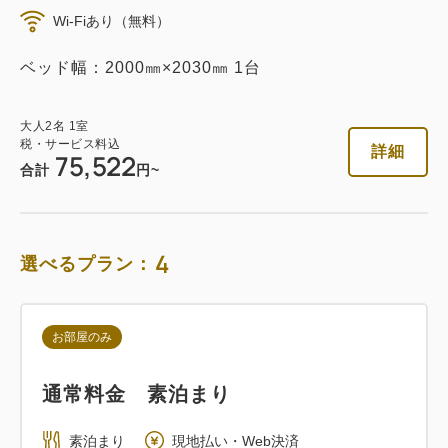
Wi-Fiあり（無料）
素泊まり
Web決済
ベッド幅：2000㎜×2030㎜ 1台
in 14:00~ / out 11:00まで
大人
2
名
1
室
税・サービス料込
税・サービス料込
詳細
75,522
53,796
会員価格
円
合計
円~
大人
2
名
1
室
税・サービス料込
56,628
合計
円
4
選べるプラン：
詳細
今すぐ予約
お部屋のみ
通常料金 素泊まり
朝食付き
素泊まり
現地払い・Web決済