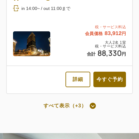
返金不可 朝食付き
in 14:00~ / out 11:00まで
朝食
Web決済
税・サービス料込
83,912
会員価格
円
in 14:00~ / out 11:00まで
大人
2
名
1
室
税・サービス料込
88,330
税・サービス料込
合計
円
61,016
会員価格
円
大人
2
名
1
室
税・サービス料込
64,228
詳細
今すぐ予約
合計
円
詳細
今すぐ予約
すべて表示（+3）
朝食付き
通常料金 朝食付き