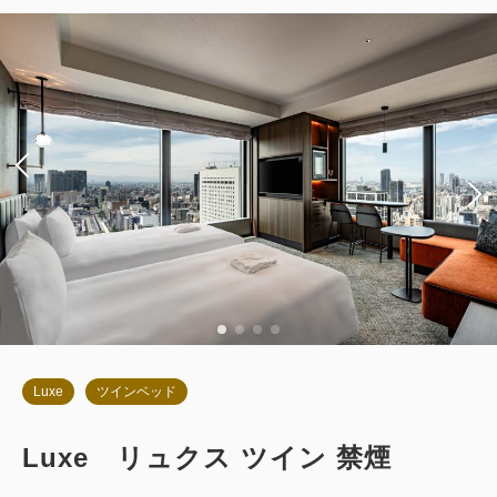
朝食
現地払い・Web決済
in 14:00~ / out 11:00まで
税・サービス料込
114,122
会員価格
円
大人
2
名
1
室
税・サービス料込
120,130
合計
円
詳細
今すぐ予約
Luxe
ツインベッド
Luxe リュクス ツイン 禁煙
お部屋のみ