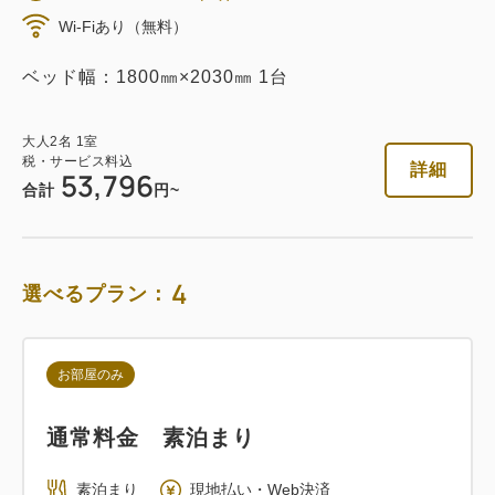
返金不可 素泊まり
Wi-Fiあり（無料）
素泊まり
Web決済
ベッド幅：1800㎜×2030㎜ 1台
in 14:00~ / out 11:00まで
大人
2
名
1
室
税・サービス料込
税・サービス料込
詳細
53,796
45,520
会員価格
円
合計
円~
大人
2
名
1
室
税・サービス料込
47,916
合計
円
4
選べるプラン：
詳細
今すぐ予約
お部屋のみ
通常料金 素泊まり
朝食付き
素泊まり
現地払い・Web決済