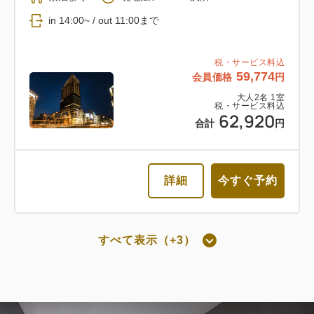
返金不可 朝食付き
in 14:00~ / out 11:00まで
朝食
Web決済
税・サービス料込
59,774
会員価格
円
in 14:00~ / out 11:00まで
大人
2
名
1
室
税・サービス料込
62,920
税・サービス料込
合計
円
52,740
会員価格
円
大人
2
名
1
室
税・サービス料込
55,516
詳細
今すぐ予約
合計
円
詳細
今すぐ予約
すべて表示（+3）
朝食付き
通常料金 朝食付き