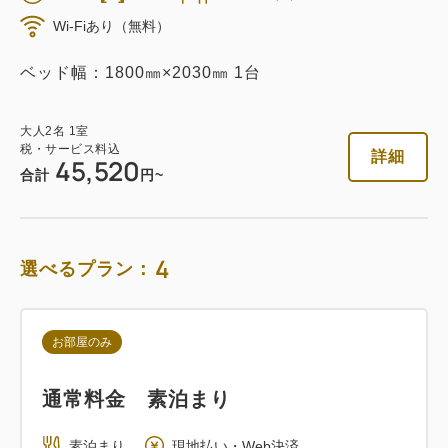
Wi-Fiあり（無料）
ベッド幅：1800㎜×2030㎜ 1台
大人
2
名
1
室
税・サービス料込
詳細
45,520
合計
円~
4
選べるプラン：
お部屋のみ
通常料金 素泊まり
素泊まり
現地払い・Web決済