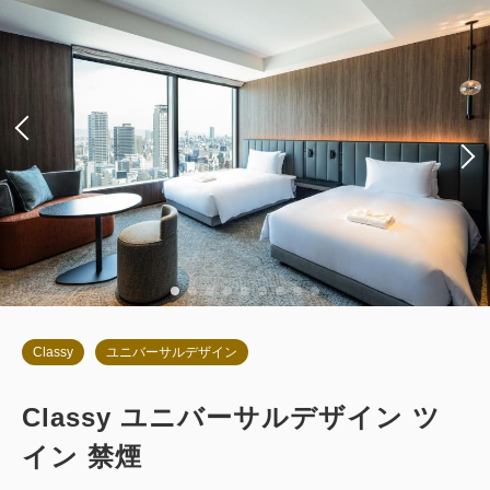
朝食
現地払い・Web決済
in 14:00~ / out 11:00まで
税・サービス料込
91,132
会員価格
円
大人
2
名
1
室
税・サービス料込
95,930
合計
円
詳細
今すぐ予約
Classy
ユニバーサルデザイン
Classy ユニバーサルデザイン ツ
お部屋のみ
イン 禁煙
返金不可 素泊まり