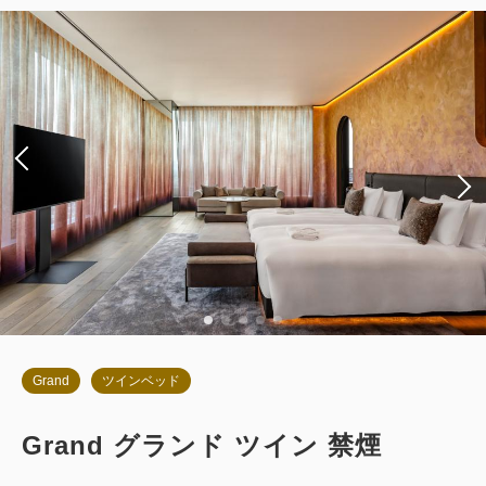
朝食
現地払い・Web決済
in 14:00~ / out 11:00まで
税・サービス料込
114,122
会員価格
円
大人
2
名
1
室
税・サービス料込
120,130
合計
円
詳細
今すぐ予約
Grand
ツインベッド
Grand グランド ツイン 禁煙
お部屋のみ