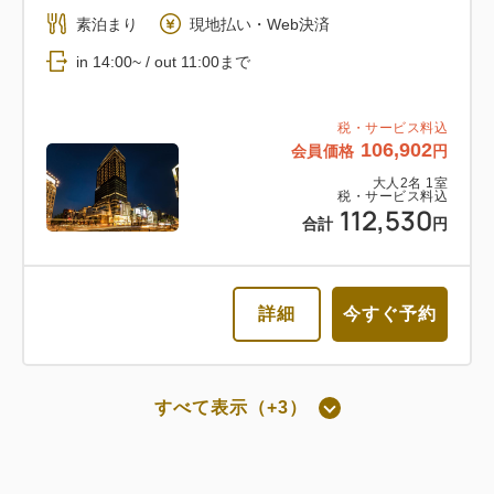
朝食付き
素泊まり
現地払い・Web決済
返金不可 朝食付き
in 14:00~ / out 11:00まで
朝食
Web決済
税・サービス料込
106,902
会員価格
円
in 14:00~ / out 11:00まで
大人
2
名
1
室
税・サービス料込
112,530
税・サービス料込
合計
円
103,434
会員価格
円
大人
2
名
1
室
税・サービス料込
108,878
詳細
今すぐ予約
合計
円
詳細
今すぐ予約
すべて表示（+3）
朝食付き
通常料金 朝食付き