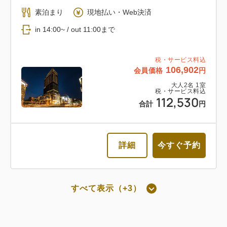
朝食付き
素泊まり
現地払い・Web決済
返金不可 朝食付き
in 14:00~ / out 11:00まで
朝食
Web決済
税・サービス料込
106,902
会員価格
円
in 14:00~ / out 11:00まで
大人
2
名
1
室
税・サービス料込
112,530
税・サービス料込
合計
円
82,742
会員価格
円
大人
2
名
1
室
税・サービス料込
87,098
詳細
今すぐ予約
合計
円
1
詳細
今すぐ予約
すべて表示（+3）
残り
室
朝食付き
通常料金 朝食付き