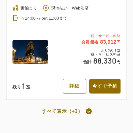
返金不可 朝食付き
素泊まり
現地払い・Web決済
in 14:00~ / out 11:00まで
朝食
Web決済
in 14:00~ / out 11:00まで
税・サービス料込
83,912
会員価格
円
税・サービス料込
大人
2
名
1
室
税・サービス料込
82,742
会員価格
円
88,330
合計
円
大人
2
名
1
室
税・サービス料込
87,098
合計
円
1
詳細
今すぐ予約
残り
室
詳細
今すぐ予約
すべて表示（+3）
朝食付き
通常料金 朝食付き