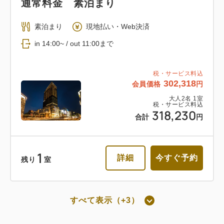
通常料金 素泊まり
返金不可 朝食付き
素泊まり
現地払い・Web決済
in 14:00~ / out 11:00まで
朝食
Web決済
in 14:00~ / out 11:00まで
税・サービス料込
302,318
会員価格
円
税・サービス料込
大人
2
名
1
室
税・サービス料込
206,888
会員価格
円
318,230
合計
円
大人
2
名
1
室
税・サービス料込
217,778
合計
円
1
詳細
今すぐ予約
残り
室
1
詳細
今すぐ予約
残り
室
すべて表示（+3）
朝食付き