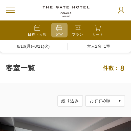
日程・人数
客室
プラン
カート
8/10(月)~8/11(火)
大人2名, 1室
8
客室一覧
件数：
絞り込み