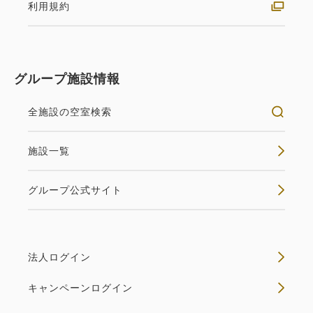
禁煙
33㎡
1~2名
利用規約
シングルサイズ×2
Wi-Fiあり（無料）
返金不可 素泊まり
ベッド幅：1200㎜×2030㎜ 2台
素泊まり
Web決済
グループ施設情報
in 14:00~ / out 11:00まで
空室なし
詳細
全施設の空室検索
税・サービス料込
272,086
施設一覧
会員価格
円
空室カレンダー
大人
2
名
1
室
税・サービス料込
グループ公式サイト
286,408
合計
円
1
詳細
今すぐ予約
法人ログイン
残り
室
キャンペーンログイン