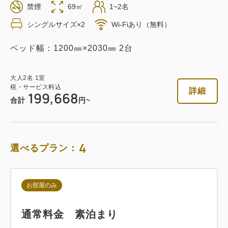
禁煙
69㎡
1~2名
返金不可 素泊まり
シングルサイズ×2
Wi-Fiあり（無料）
素泊まり
Web決済
ベッド幅：1200㎜×2030㎜ 2台
in 14:00~ / out 11:00まで
大人
2
名
1
室
税・サービス料込
税・サービス料込
詳細
199,668
96,214
会員価格
円
合計
円~
大人
2
名
1
室
税・サービス料込
101,278
合計
円
4
選べるプラン：
詳細
今すぐ予約
お部屋のみ
通常料金 素泊まり
朝食付き