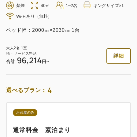
禁煙
40㎡
1~2名
キングサイズ×1
返金不可 素泊まり
Wi-Fiあり（無料）
素泊まり
Web決済
ベッド幅：2000㎜×2030㎜ 1台
in 14:00~ / out 11:00まで
大人
2
名
1
室
税・サービス料込
税・サービス料込
詳細
96,214
75,522
会員価格
円
合計
円~
大人
2
名
1
室
税・サービス料込
79,498
合計
円
4
選べるプラン：
1
詳細
今すぐ予約
残り
室
お部屋のみ
通常料金 素泊まり