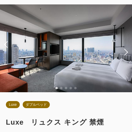
朝食
現地払い・Web決済
in 14:00~ / out 11:00まで
税・サービス料込
91,132
会員価格
円
大人
2
名
1
室
税・サービス料込
95,930
合計
円
1
詳細
今すぐ予約
残り
室
Luxe
ダブルベッド
Luxe リュクス キング 禁煙
お部屋のみ