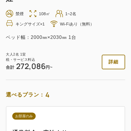
返金不可 素泊まり
禁煙
108㎡
1~2名
素泊まり
Web決済
キングサイズ×1
Wi-Fiあり（無料）
in 14:00~ / out 11:00まで
ベッド幅：2000㎜×2030㎜ 1台
税・サービス料込
199,668
会員価格
円
大人
2
名
1
室
税・サービス料込
詳細
大人
2
名
1
室
272,086
税・サービス料込
合計
円~
210,178
合計
円
4
選べるプラン：
1
詳細
今すぐ予約
残り
室
お部屋のみ
朝食付き