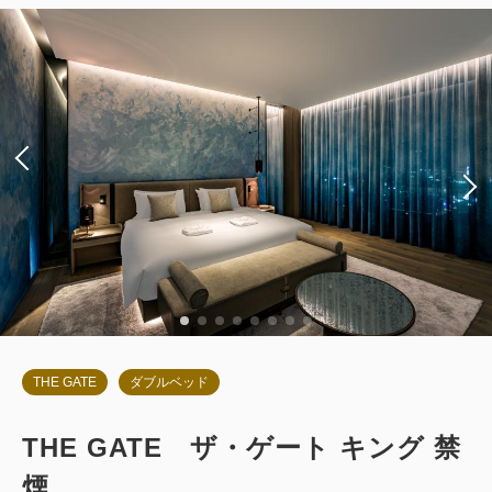
朝食
現地払い・Web決済
in 14:00~ / out 11:00まで
税・サービス料込
229,072
会員価格
円
大人
2
名
1
室
税・サービス料込
241,130
合計
円
1
詳細
今すぐ予約
残り
室
THE GATE
ダブルベッド
THE GATE ザ・ゲート キング 禁
お部屋のみ
煙