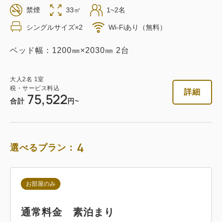
禁煙
33㎡
1~2名
素泊まり
Web決済
シングルサイズ×2
Wi-Fiあり（無料）
in 14:00~ / out 11:00まで
ベッド幅：1200㎜×2030㎜ 2台
税・サービス料込
75,522
会員価格
円
大人
2
名
1
室
税・サービス料込
詳細
大人
2
名
1
室
75,522
税・サービス料込
合計
円~
79,498
合計
円
4
選べるプラン：
詳細
今すぐ予約
お部屋のみ
朝食付き
通常料金 素泊まり