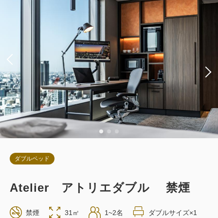
朝食
現地払い・Web決済
in 14:00~ / out 11:00まで
税・サービス料込
57,798
会員価格
円
大人
2
名
1
室
税・サービス料込
60,840
合計
円
詳細
今すぐ予約
ダブルベッド
Atelier アトリエダブル 禁煙
お部屋のみ
禁煙
31㎡
1~2名
ダブルサイズ×1