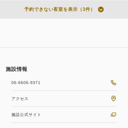
通常料金 朝食付き
予約できない客室を表示（3件）
朝食
現地払い・Web決済
in 14:00~ / out 11:00まで
税・サービス料込
309,538
会員価格
円
大人
2
名
1
室
税・サービス料込
施設情報
325,830
合計
円
06-6606-9371
1
詳細
今すぐ予約
残り
室
Classy
ツインベッド
アクセス
Classy クラッシー ツイン 禁煙
施設公式サイト
お部屋のみ