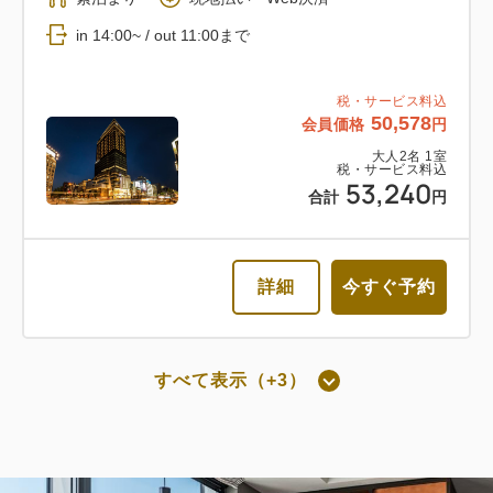
in 14:00~ / out 11:00まで
税・サービス料込
50,578
会員価格
円
大人
2
名
1
室
税・サービス料込
53,240
合計
円
詳細
今すぐ予約
すべて表示（+3）
朝食付き
通常料金 朝食付き