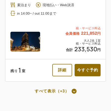
素泊まり
現地払い・Web決済
返金不可 朝食付き
in 14:00~ / out 11:00まで
朝食
Web決済
税・サービス料込
221,852
会員価格
円
in 14:00~ / out 11:00まで
大人
2
名
1
室
税・サービス料込
233,530
税・サービス料込
合計
円
103,434
会員価格
円
大人
2
名
1
室
税・サービス料込
108,878
1
詳細
今すぐ予約
合計
円
残り
室
詳細
今すぐ予約
すべて表示（+3）
朝食付き
通常料金 朝食付き