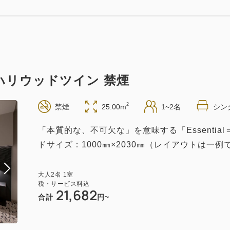
現地払い・Web決済
in 14:00~ / out 11:00まで
朝食付き
Web決済
in 14:00~ / out 11:00まで
ル ハリウッドツイン 禁煙
朝食付き
2
禁煙
25.00m
1~2名
シン
現地払い・Web決済
in 14:00~ / out 11:00まで
付き
「本質的な、不可欠な」を意味する「Essenti
】会員割引で特別価格 朝食付き
ドサイズ：1000㎜×2030㎜（レイアウトは一例
現地払い・Web決済
in 14:00~ / out 11:00まで
大人
2
名
1
室
税・サービス料込
21,682
合計
円~