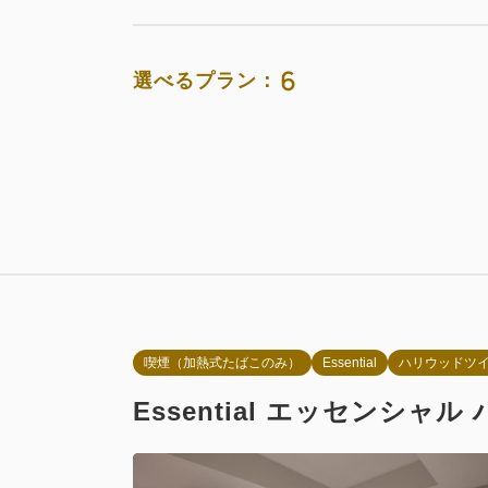
返金不可 
素泊まり
6
選べるプラン：
お部屋のみ
通常料金 
素泊まり
おすすめ
お部
【期間限定
朝食付き
素泊まり
返金不可 
朝食
喫煙（加熱式たばこのみ）
Essential
ハリウッドツ
朝食付き
Essential エッセンシ
通常料金 
朝食