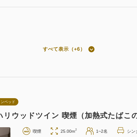
素泊まり
Web決済
in 14:00~ / out 11:00まで
素泊まり
現地払い・Web決済
in 14:00~ / out 11:00まで
すべて表示（+6）
屋のみ
】会員割引で特別価格 素泊まり
現地払い・Web決済
in 14:00~ / out 11:00まで
朝食付き
Web決済
in 14:00~ / out 11:00まで
インベッド
ャル ハリウッドツイン 喫煙（加熱式たばこ
朝食付き
2
喫煙
25.00m
1~2名
シン
現地払い・Web決済
in 14:00~ / out 11:00まで