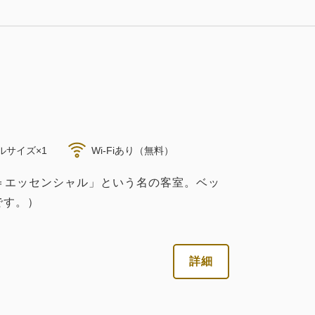
大人
2
名
1
室
税・サービス料込
30,976
合計
円
詳細
今すぐ予約
ルサイズ×1
Wi-Fiあり（無料）
税・サービス料込
al＝エッセンシャル」という名の客室。ベッ
26,302
会員価格
円
です。）
大人
2
名
1
室
税・サービス料込
37,576
合計
円
詳細
詳細
今すぐ予約