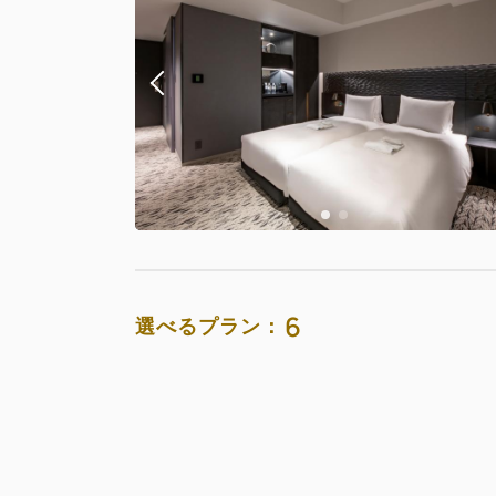
おすすめ
朝食
【期間限定
朝食
お部屋のみ
返金不可 
素泊まり
6
選べるプラン：
お部屋のみ
通常料金 
素泊まり
おすすめ
お部
【期間限定