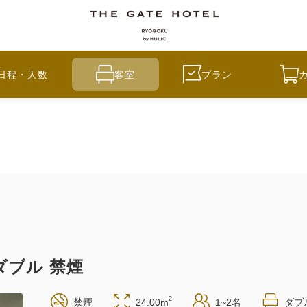
日程・人数
客室
プラン
 ダブル 禁煙
2
禁煙
24.00m
1~2名
ダブ