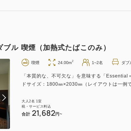
】会員割引で特別価格 素泊まり
現地払い・Web決済
in 14:00~ / out 11:00まで
ャル ダブル 喫煙（加熱式たばこのみ）
2
喫煙
24.00m
1~2名
ダブ
付き
「本質的な、不可欠な」を意味する「Essenti
】会員割引で特別価格 朝食付き
ドサイズ：1800㎜×2030㎜（レイアウトは一例
現地払い・Web決済
in 14:00~ / out 11:00まで
大人
2
名
1
室
税・サービス料込
21,682
合計
円~