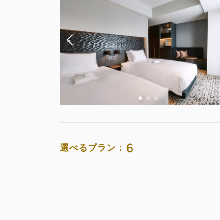
おすすめ
朝食
【期間限定
朝食
お部屋のみ
返金不可 
素泊まり
6
選べるプラン：
お部屋のみ
通常料金 
素泊まり
おすすめ
お部
【期間限定