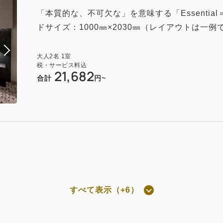
付き
「本質的な、不可欠な」を意味する「Essenti
】会員割引で特別価格 朝食付き
ドサイズ：1000㎜×2030㎜（レイアウトは一例
現地払い・Web決済
in 14:00~ / out 11:00まで
大人
2
名
1
室
税・サービス料込
21,682
合計
円~
素泊まり
Web決済
in 14:00~ / out 11:00まで
素泊まり
現地払い・Web決済
in 14:00~ / out 11:00まで
すべて表示（+6）
屋のみ
】会員割引で特別価格 素泊まり