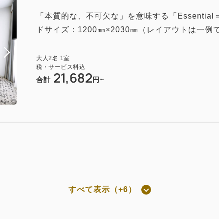
付き
「本質的な、不可欠な」を意味する「Essenti
】会員割引で特別価格 朝食付き
ドサイズ：1200㎜×2030㎜（レイアウトは一例
現地払い・Web決済
in 14:00~ / out 11:00まで
大人
2
名
1
室
税・サービス料込
21,682
合計
円~
素泊まり
Web決済
in 14:00~ / out 11:00まで
素泊まり
現地払い・Web決済
in 14:00~ / out 11:00まで
すべて表示（+6）
屋のみ
】会員割引で特別価格 素泊まり