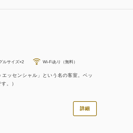
大人
2
名
1
室
3
税・サービス料込
詳細
今すぐ予約
残り
室
税・サービス料込
30,976
合計
円
32,754
会員価格
円
大人
2
名
1
室
税・サービス料込
34,478
合計
円
1
詳細
今すぐ予約
残り
室
税・サービス料込
35,696
会員価格
円
大人
2
名
1
室
税・サービス料込
詳細
今すぐ予約
グルサイズ×2
Wi-Fiあり（無料）
37,576
合計
円
税・サービス料込
al＝エッセンシャル」という名の客室。ベッ
26,302
会員価格
円
です。）
大人
2
名
1
室
3
税・サービス料込
詳細
今すぐ予約
残り
室
37,576
合計
円
詳細
1
詳細
今すぐ予約
残り
室
税・サービス料込
26,484
会員価格
円