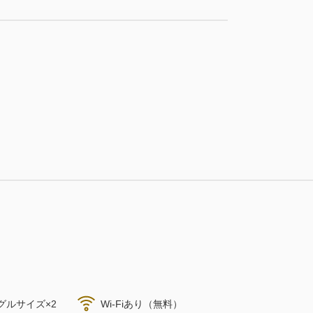
税・サービス料込
29,426
会員価格
円
大人
2
名
1
室
税・サービス料込
30,976
合計
円
税・サービス料込
21,682
会員価格
円
大人
2
名
1
室
税・サービス料込
詳細
今すぐ予約
30,976
合計
円
3
詳細
今すぐ予約
残り
室
税・サービス料込
35,696
会員価格
円
大人
2
名
1
室
税・サービス料込
グルサイズ×2
Wi-Fiあり（無料）
37,576
合計
円