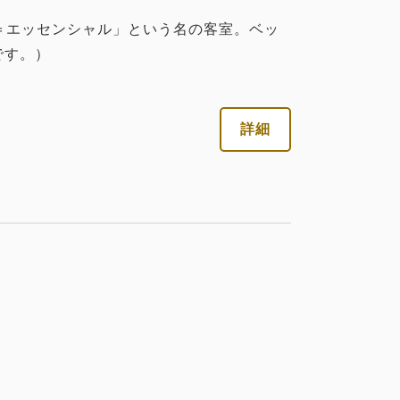
税・サービス料込
al＝エッセンシャル」という名の客室。ベッ
26,302
会員価格
円
です。）
大人
2
名
1
室
税・サービス料込
詳細
今すぐ予約
37,576
合計
円
詳細
3
詳細
今すぐ予約
残り
室
税・サービス料込
26,484
会員価格
円
大人
2
名
1
室
税・サービス料込
27,878
合計
円
税・サービス料込
29,426
会員価格
円
大人
2
名
1
室
税・サービス料込
詳細
今すぐ予約
30,976
合計
円
税・サービス料込
21,682
会員価格
円