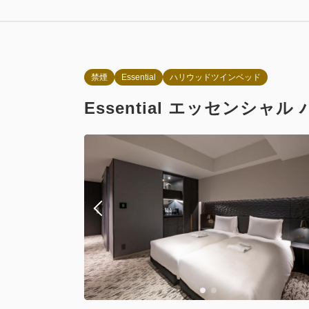
朝食付き
素泊まり
返金不可 
朝食
禁煙
Essential
ハリウッドツインベッド
朝食付き
Essential エッセンシャ
通常料金 
朝食
おすすめ
朝食
【期間限定
朝食
お部屋のみ