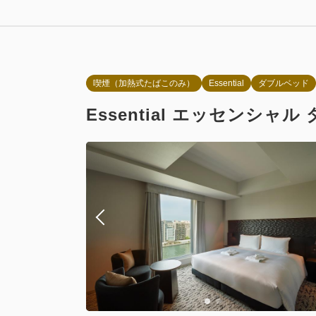
【期間限定
素泊まり
喫煙（加熱式たばこのみ）
Essential
ダブルベッド
Essential エッセンシ
おすすめ
朝食
【期間限定
朝食