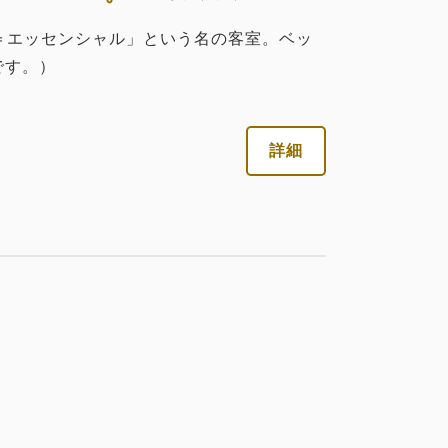
al＝エッセンシャル」という名の客室。ベッ
です。）
詳細
税・サービス料込
21,682
会員価格
円