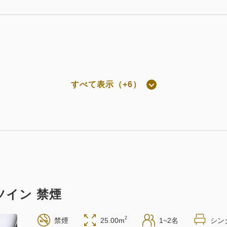
素泊まり
現地払い・Web決済
in 14:00~ / out 11:00まで
すべて表示（+6）
屋のみ
】会員割引で特別価格 素泊まり
現地払い・Web決済
in 14:00~ / out 11:00まで
 ツイン 禁煙
朝食付き
2
禁煙
25.00m
1~2名
シン
現地払い・Web決済
in 14:00~ / out 11:00まで