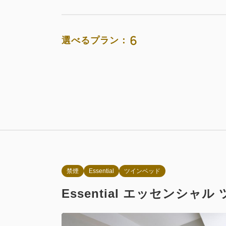
6
選べるプラン：
お部屋のみ
通常料金 
素泊まり
おすすめ
お部
【期間限定
素泊まり
禁煙
Essential
ツインベッド
朝食付き
Essential エッセンシャル
通常料金 
朝食