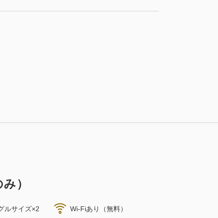
大人
2
名
1
室
税・サービス料込
27,878
合計
円
税・サービス料込
29,426
会員価格
円
大人
2
名
1
室
3
税・サービス料込
詳細
今すぐ予約
残り
室
30,976
合計
円
税・サービス料込
21,682
会員価格
円
大人
2
名
1
室
1
税・サービス料込
詳細
今すぐ予約
残り
室
税・サービス料込
30,976
合計
円
32,754
会員価格
円
大人
2
名
1
室
税・サービス料込
34,478
合計
円
詳細
今すぐ予約
税・サービス料込
のみ）
35,696
会員価格
円
大人
2
名
1
室
3
税・サービス料込
詳細
今すぐ予約
残り
室
グルサイズ×2
Wi-Fiあり（無料）
37,576
合計
円