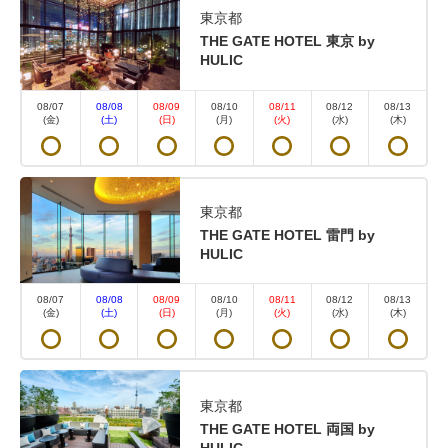
東京都
THE GATE HOTEL 東京 by
禁煙
THE GATE
ツインベッド
HULIC
THE GATE ザ・ゲート ツイン 禁煙
08/07
08/08
08/09
08/10
08/11
08/12
08/13
(金)
(土)
(日)
(月)
(火)
(水)
(木)
2
禁煙
61.00m
1~2名
シングルサイズ×2
Wi-Fiあり（無料）
東京都
穏やかな両国の日常を隅田川と共に最上階に位置す
THE GATE HOTEL 雷門 by
HULIC
る、1室だけのスペシャルスイートルーム。ベッドサ
イズ：1200㎜×2030㎜（レイアウトは一例です。）
08/07
08/08
08/09
08/10
08/11
08/12
08/13
(金)
(土)
(日)
(月)
(火)
(水)
(木)
空室なし
詳細
東京都
THE GATE HOTEL 両国 by
空室カレンダー
HULIC